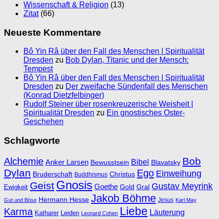
Wissenschaft & Religion
(13)
Zitat
(66)
Neueste Kommentare
Bô Yin Râ über den Fall des Menschen | Spiritualität
Dresden
zu
Bob Dylan, Titanic und der Mensch:
Tempest
Bô Yin Râ über den Fall des Menschen | Spiritualität
Dresden
zu
Der zweifache Sündenfall des Menschen
(Konrad Dietzfelbinger)
Rudolf Steiner über rosenkreuzerische Weisheit |
Spiritualität Dresden
zu
Ein gnostisches Oster-
Geschehen
Schlagworte
Bob
Alchemie
Bibel
Anker Larsen
Bewusstsein
Blavatsky
Dylan
Ego
Einweihung
Bruderschaft
Christus
Buddhismus
Gnosis
Geist
Gustav Meyrink
Goethe
Ewigkeit
Gold
Gral
Jakob Böhme
Hermann Hesse
Jesus
Gut und Böse
Karl May
Liebe
Karma
Läuterung
Katharer
Leiden
Leonard Cohen