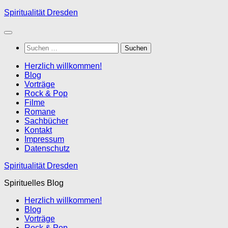
Zum
Spiritualität Dresden
Inhalt
springen
Suchen
nach:
Herzlich willkommen!
Blog
Vorträge
Rock & Pop
Filme
Romane
Sachbücher
Kontakt
Impressum
Datenschutz
Spiritualität Dresden
Spirituelles Blog
Herzlich willkommen!
Blog
Vorträge
Rock & Pop