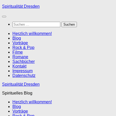
Zum
Spiritualität Dresden
Inhalt
springen
Suchen
nach:
Herzlich willkommen!
Blog
Vorträge
Rock & Pop
Filme
Romane
Sachbücher
Kontakt
Impressum
Datenschutz
Spiritualität Dresden
Spirituelles Blog
Herzlich willkommen!
Blog
Vorträge
Rock & Pop