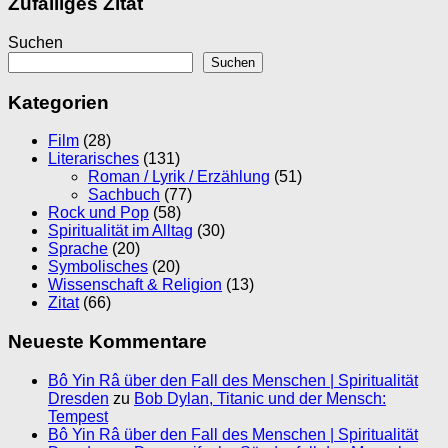
Zufälliges Zitat
Suchen
Suchen
Kategorien
Film
(28)
Literarisches
(131)
Roman / Lyrik / Erzählung
(51)
Sachbuch
(77)
Rock und Pop
(58)
Spiritualität im Alltag
(30)
Sprache
(20)
Symbolisches
(20)
Wissenschaft & Religion
(13)
Zitat
(66)
Neueste Kommentare
Bô Yin Râ über den Fall des Menschen | Spiritualität
Dresden
zu
Bob Dylan, Titanic und der Mensch:
Tempest
Bô Yin Râ über den Fall des Menschen | Spiritualität