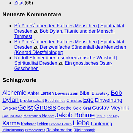
Zitat
(66)
Neueste Kommentare
Bô Yin Râ über den Fall des Menschen | Spiritualität
Dresden
zu
Bob Dylan, Titanic und der Mensch:
Tempest
Bô Yin Râ über den Fall des Menschen | Spiritualität
Dresden
zu
Der zweifache Sündenfall des Menschen
(Konrad Dietzfelbinger)
Rudolf Steiner über rosenkreuzerische Weisheit |
Spiritualität Dresden
zu
Ein gnostisches Oster-
Geschehen
Schlagworte
Bob
Alchemie
Bibel
Anker Larsen
Bewusstsein
Blavatsky
Dylan
Ego
Einweihung
Bruderschaft
Christus
Buddhismus
Gnosis
Geist
Gustav Meyrink
Goethe
Ewigkeit
Gold
Gral
Jakob Böhme
Hermann Hesse
Jesus
Gut und Böse
Karl May
Liebe
Karma
Läuterung
Katharer
Leiden
Leonard Cohen
Reinkarnation
Mikrokosmos
Rijckenborgh
Persönlichkeit