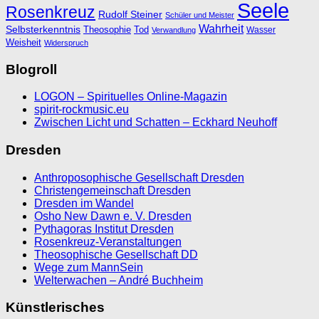
Seele
Rosenkreuz
Rudolf Steiner
Schüler und Meister
Wahrheit
Selbsterkenntnis
Theosophie
Tod
Wasser
Verwandlung
Weisheit
Widerspruch
Blogroll
LOGON – Spirituelles Online-Magazin
spirit-rockmusic.eu
Zwischen Licht und Schatten – Eckhard Neuhoff
Dresden
Anthroposophische Gesellschaft Dresden
Christengemeinschaft Dresden
Dresden im Wandel
Osho New Dawn e. V. Dresden
Pythagoras Institut Dresden
Rosenkreuz-Veranstaltungen
Theosophische Gesellschaft DD
Wege zum MannSein
Welterwachen – André Buchheim
Künstlerisches