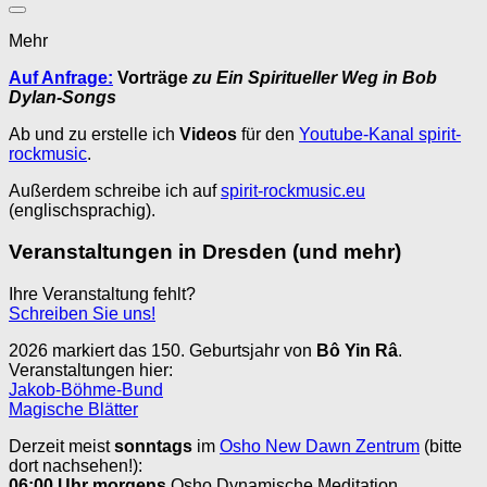
Mehr
Auf Anfrage:
Vorträge
zu Ein Spiritueller Weg in Bob
Dylan-Songs
Ab und zu erstelle ich
Videos
für den
Youtube-Kanal spirit-
rockmusic
.
Außerdem schreibe ich auf
spirit-rockmusic.eu
(englischsprachig).
Veranstaltungen in Dresden (und mehr)
Ihre Veranstaltung fehlt?
Schreiben Sie uns!
2026 markiert das 150. Geburtsjahr von
Bô Yin Râ
.
Veranstaltungen hier:
Jakob-Böhme-Bund
Magische Blätter
Derzeit meist
sonntags
im
Osho New Dawn Zentrum
(bitte
dort nachsehen!):
06:00 Uhr
morgens
Osho Dynamische Meditation