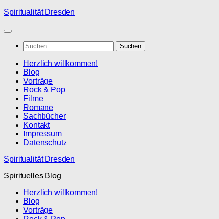
Zum
Spiritualität Dresden
Inhalt
springen
Suchen
nach:
Herzlich willkommen!
Blog
Vorträge
Rock & Pop
Filme
Romane
Sachbücher
Kontakt
Impressum
Datenschutz
Spiritualität Dresden
Spirituelles Blog
Herzlich willkommen!
Blog
Vorträge
Rock & Pop