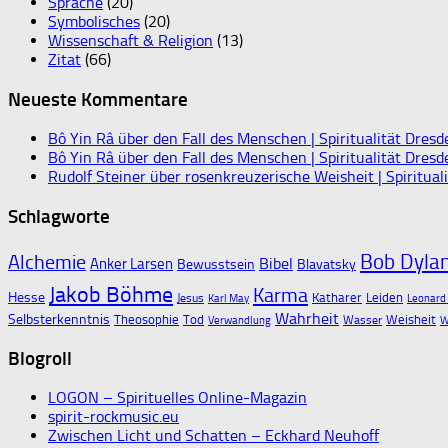
Sprache
(20)
Symbolisches
(20)
Wissenschaft & Religion
(13)
Zitat
(66)
Neueste Kommentare
Bô Yin Râ über den Fall des Menschen | Spiritualität Dresd
Bô Yin Râ über den Fall des Menschen | Spiritualität Dresd
Rudolf Steiner über rosenkreuzerische Weisheit | Spiritual
Schlagworte
Bob Dyla
Alchemie
Bibel
Anker Larsen
Bewusstsein
Blavatsky
Jakob Böhme
Karma
Hesse
Katharer
Leiden
Jesus
Karl May
Leonard
Wahrheit
Selbsterkenntnis
Theosophie
Tod
Weisheit
Wasser
Verwandlung
W
Blogroll
LOGON – Spirituelles Online-Magazin
spirit-rockmusic.eu
Zwischen Licht und Schatten – Eckhard Neuhoff