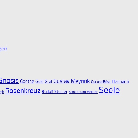
ger)
Gnosis
Gustav Meyrink
Goethe
Gold
Gral
Hermann
Gut und Böse
Seele
Rosenkreuz
Rudolf Steiner
rgh
Schüler und Meister