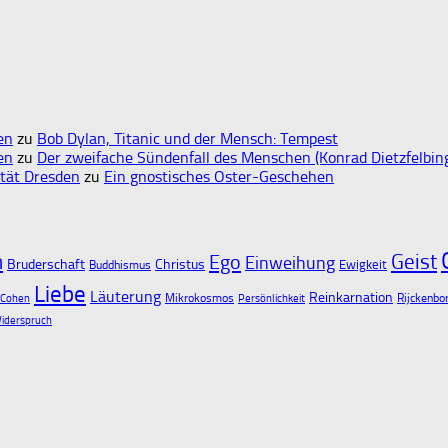
en
zu
Bob Dylan, Titanic und der Mensch: Tempest
en
zu
Der zweifache Sündenfall des Menschen (Konrad Dietzfelbin
ität Dresden
zu
Ein gnostisches Oster-Geschehen
n
Ego
Geist
Einweihung
Bruderschaft
Christus
Ewigkeit
Buddhismus
Liebe
Läuterung
Reinkarnation
Mikrokosmos
Rijckenbo
 Cohen
Persönlichkeit
iderspruch