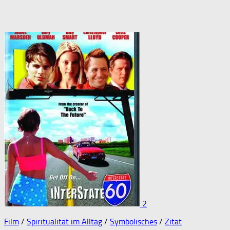
2
Film
/
Spiritualität im Alltag
/
Symbolisches
/
Zitat