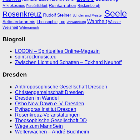
Reinkarnation
Mikrokosmos
Rijckenborgh
Persönlichkeit
Seele
Rosenkreuz
Rudolf Steiner
Schüler und Meister
Wahrheit
Selbsterkenntnis
Theosophie
Tod
Wasser
Verwandlung
Weisheit
Widerspruch
Blogroll
LOGON – Spirituelles Online-Magazin
spirit-rockmusic.eu
Zwischen Licht und Schatten – Eckhard Neuhoff
Dresden
Anthroposophische Gesellschaft Dresden
Christengemeinschaft Dresden
Dresden im Wandel
Osho New Dawn e. V. Dresden
Pythagoras Institut Dresden
Rosenkreuz-Veranstaltungen
Theosophische Gesellschaft DD
Wege zum MannSein
Welterwachen – André Buchheim