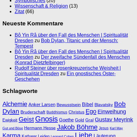
Symbolisches
(20)
Wissenschaft & Religion
(13)
Zitat
(66)
Neueste Kommentare
Bô Yin Râ über den Fall des Menschen | Spiritualität
Dresden
zu
Bob Dylan, Titanic und der Mensch:
Tempest
Bô Yin Râ über den Fall des Menschen | Spiritualität
Dresden
zu
Der zweifache Sündenfall des Menschen
(Konrad Dietzfelbinger)
Rudolf Steiner über rosenkreuzerische Weisheit |
Spiritualität Dresden
zu
Ein gnostisches Oster-
Geschehen
Schlagworte
Bob
Alchemie
Bibel
Anker Larsen
Bewusstsein
Blavatsky
Dylan
Ego
Einweihung
Bruderschaft
Christus
Buddhismus
Gnosis
Geist
Gustav Meyrink
Goethe
Ewigkeit
Gold
Gral
Jakob Böhme
Hermann Hesse
Jesus
Gut und Böse
Karl May
Liebe
Karma
Läuterung
Katharer
Leiden
Leonard Cohen