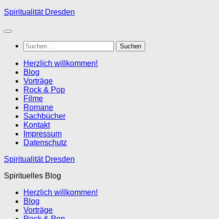
Zum
Spiritualität Dresden
Inhalt
springen
Suchen
nach:
Herzlich willkommen!
Blog
Vorträge
Rock & Pop
Filme
Romane
Sachbücher
Kontakt
Impressum
Datenschutz
Spiritualität Dresden
Spirituelles Blog
Herzlich willkommen!
Blog
Vorträge
Rock & Pop