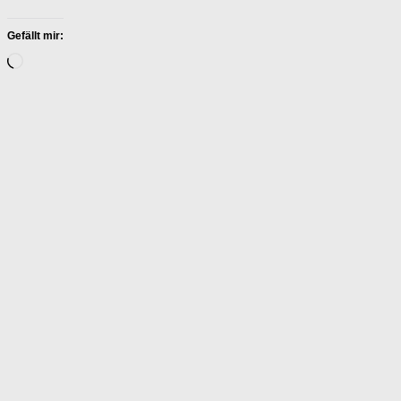
Gefällt mir:
Wird
geladen …