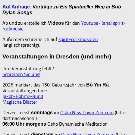
Auf Anfrage:
Vorträge
zu Ein Spiritueller Weg in Bob
Dylan-Songs
Ab und zu erstelle ich
für den
Youtube-Kanal spirit-
Videos
rockmusic
.
Außerdem schreibe ich auf
spirit-rockmusic.eu
(englischsprachig).
Veranstaltungen in Dresden (und mehr)
Ihre Veranstaltung fehlt?
Schreiben Sie uns!
2026 markiert das 150. Geburtsjahr von
.
Bô Yin Râ
Veranstaltungen hier:
Jakob-Böhme-Bund
Magische Blätter
Derzeit meist
im
Osho New Dawn Zentrum
(bitte
sonntags
dort nachsehen!):
Osho Dynamische Meditation
06:00 Uhr
morgens
Derzeit meist
im
Osho New Dawn Zentrum
(bitte
dienstags