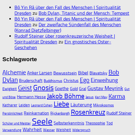
Bô Yin Râ über den Fall des Menschen | Spiritualität
Dresden
zu
Bob Dylan, Titanic und der Mensch: Tempest
Bô Yin Râ über den Fall des Menschen | Spiritualität
Dresden
zu
Der zweifache Sündenfall des Menschen
(Konrad Dietzfelbinger)
Rudolf Steiner über rosenkreuzerische Weisheit |
Spiritualität Dresden
zu
Ein gnostisches Oster-
Geschehen
Schlagworte
Bob
Alchemie
Bibel
Anker Larsen
Bewusstsein
Blavatsky
Dylan
Ego
Einweihung
Bruderschaft
Christus
Buddhismus
Gnosis
Geist
Gustav Meyrink
Goethe
Gold
Gral
Ewigkeit
Gut
Jakob Böhme
Karma
Hermann Hesse
Jesus
und Böse
Karl May
Liebe
Läuterung
Katharer
Leiden
Mikrokosmos
Leonard Cohen
Rosenkreuz
Reinkarnation
Rudolf Steiner
Rijckenborgh
Persönlichkeit
Seele
Selbsterkenntnis
Theosophie
Tod
Schüler und Meister
Wahrheit
Weisheit
Wasser
Verwandlung
Widerspruch