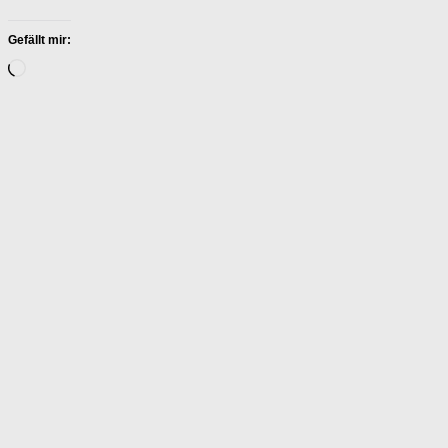
Gefällt mir:
Wird
geladen …