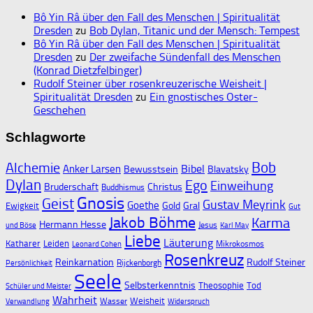
Bô Yin Râ über den Fall des Menschen | Spiritualität
Dresden
zu
Bob Dylan, Titanic und der Mensch: Tempest
Bô Yin Râ über den Fall des Menschen | Spiritualität
Dresden
zu
Der zweifache Sündenfall des Menschen
(Konrad Dietzfelbinger)
Rudolf Steiner über rosenkreuzerische Weisheit |
Spiritualität Dresden
zu
Ein gnostisches Oster-
Geschehen
Schlagworte
Bob
Alchemie
Bibel
Anker Larsen
Bewusstsein
Blavatsky
Dylan
Ego
Einweihung
Bruderschaft
Christus
Buddhismus
Gnosis
Geist
Gustav Meyrink
Goethe
Gold
Gral
Ewigkeit
Gut
Jakob Böhme
Karma
Hermann Hesse
Jesus
und Böse
Karl May
Liebe
Läuterung
Katharer
Leiden
Mikrokosmos
Leonard Cohen
Rosenkreuz
Reinkarnation
Rudolf Steiner
Rijckenborgh
Persönlichkeit
Seele
Selbsterkenntnis
Theosophie
Tod
Schüler und Meister
Wahrheit
Weisheit
Wasser
Verwandlung
Widerspruch