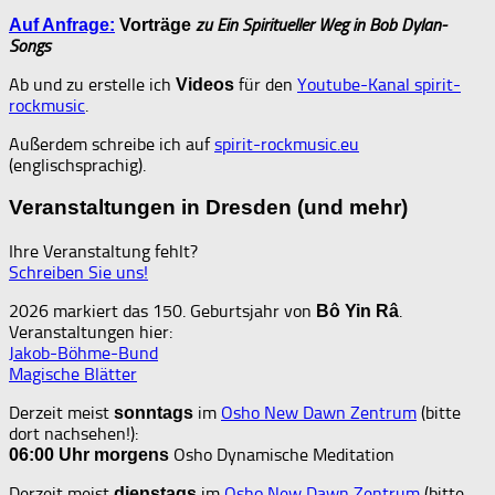
zu Ein Spiritueller Weg in Bob Dylan-
Auf Anfrage:
Vorträge
Songs
Ab und zu erstelle ich
für den
Youtube-Kanal spirit-
Videos
rockmusic
.
Außerdem schreibe ich auf
spirit-rockmusic.eu
(englischsprachig).
Veranstaltungen in Dresden (und mehr)
Ihre Veranstaltung fehlt?
Schreiben Sie uns!
2026 markiert das 150. Geburtsjahr von
.
Bô Yin Râ
Veranstaltungen hier:
Jakob-Böhme-Bund
Magische Blätter
Derzeit meist
im
Osho New Dawn Zentrum
(bitte
sonntags
dort nachsehen!):
Osho Dynamische Meditation
06:00 Uhr
morgens
Derzeit meist
im
Osho New Dawn Zentrum
(bitte
dienstags