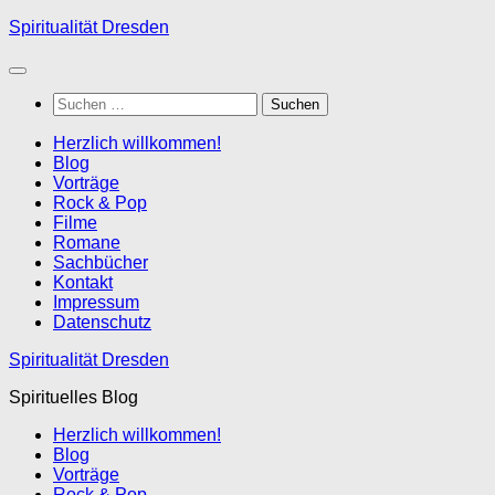
Zum
Spiritualität Dresden
Inhalt
springen
Suchen
nach:
Herzlich willkommen!
Blog
Vorträge
Rock & Pop
Filme
Romane
Sachbücher
Kontakt
Impressum
Datenschutz
Spiritualität Dresden
Spirituelles Blog
Herzlich willkommen!
Blog
Vorträge
Rock & Pop