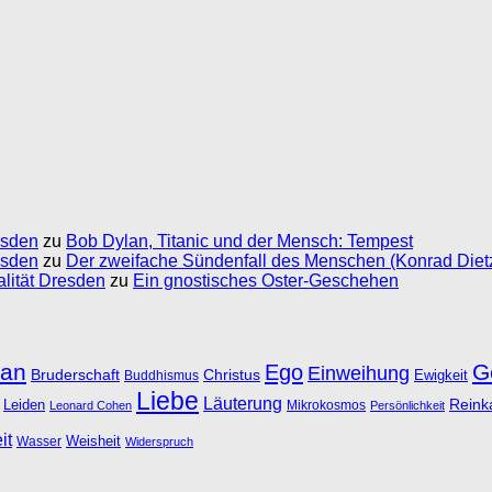
esden
zu
Bob Dylan, Titanic und der Mensch: Tempest
esden
zu
Der zweifache Sündenfall des Menschen (Konrad Dietz
alität Dresden
zu
Ein gnostisches Oster-Geschehen
lan
Ego
G
Einweihung
Bruderschaft
Christus
Ewigkeit
Buddhismus
Liebe
Läuterung
Leiden
Reink
Mikrokosmos
Leonard Cohen
Persönlichkeit
it
Weisheit
Wasser
Widerspruch