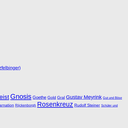
felbinger)
Gnosis
eist
Gustav Meyrink
Goethe
Gold
Gral
Gut und Böse
Rosenkreuz
arnation
Rudolf Steiner
Rijckenborgh
Schüler und