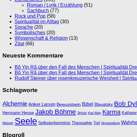
Roman / Lyrik / Erzählung
(51)
Sachbuch
(77)
Rock und Pop
(58)
Spiritualität im Alltag
(30)
Sprache
(20)
Symbolisches
(20)
Wissenschaft & Religion
(13)
Zitat
(66)
Neueste Kommentare
Bô Yin Râ über den Fall des Menschen | Spiritualität Dr
Bô Yin Râ über den Fall des Menschen | Spiritualität Dr
Rudolf Steiner über rosenkreuzerische Weisheit | Spiritu
Schlagworte
Bob Dy
Alchemie
Bibel
Anker Larsen
Bewusstsein
Blavatsky
Jakob Böhme
Karma
Hermann Hesse
Katharer
Jesus
Karl May
Seele
Wahrhe
Selbsterkenntnis
Theosophie
Tod
Meister
Verwandlung
Blogroll