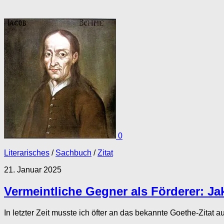
0
Literarisches
/
Sachbuch
/
Zitat
21. Januar 2025
Vermeintliche Gegner als Förderer: 
In letzter Zeit musste ich öfter an das bekannte Goethe-Zitat au