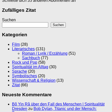
Schließe dich 35 anderen Abonnenten an
Zufälliges Zitat
Suchen
Suchen
Kategorien
Film
(28)
Literarisches
(131)
Roman / Lyrik / Erzählung
(51)
Sachbuch
(77)
Rock und Pop
(58)
Spiritualität im Alltag
(30)
Sprache
(20)
Symbolisches
(20)
Wissenschaft & Religion
(13)
Zitat
(66)
Neueste Kommentare
Bô Yin Râ über den Fall des Menschen | Spiritualität
Dresden
zu
Bob Dylan, Titanic und der Mensch: