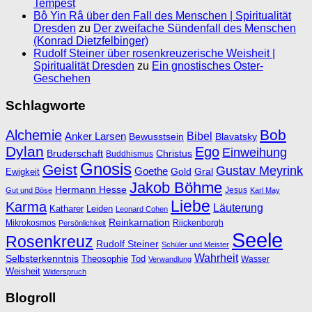
Tempest
Bô Yin Râ über den Fall des Menschen | Spiritualität
Dresden
zu
Der zweifache Sündenfall des Menschen
(Konrad Dietzfelbinger)
Rudolf Steiner über rosenkreuzerische Weisheit |
Spiritualität Dresden
zu
Ein gnostisches Oster-
Geschehen
Schlagworte
Bob
Alchemie
Bibel
Anker Larsen
Bewusstsein
Blavatsky
Dylan
Ego
Einweihung
Bruderschaft
Christus
Buddhismus
Gnosis
Geist
Gustav Meyrink
Goethe
Ewigkeit
Gold
Gral
Jakob Böhme
Hermann Hesse
Jesus
Gut und Böse
Karl May
Liebe
Karma
Läuterung
Katharer
Leiden
Leonard Cohen
Reinkarnation
Mikrokosmos
Rijckenborgh
Persönlichkeit
Seele
Rosenkreuz
Rudolf Steiner
Schüler und Meister
Wahrheit
Selbsterkenntnis
Theosophie
Tod
Wasser
Verwandlung
Weisheit
Widerspruch
Blogroll