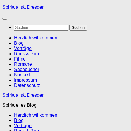
Zum
Spiritualität Dresden
Inhalt
springen
Suchen
nach:
Herzlich willkommen!
Blog
Vorträge
Rock & Pop
Filme
Romane
Sachbücher
Kontakt
Impressum
Datenschutz
Spiritualität Dresden
Spirituelles Blog
Herzlich willkommen!
Blog
Vorträge
Rock & Pop