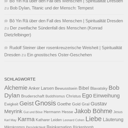
Bô Yin Râ über den Fall des Menschen | Spiritualität Dresden
zu
Bob Dylan, Titanic und der Mensch: Tempest
Bô Yin Râ über den Fall des Menschen | Spiritualität Dresden
zu
Der zweifache Sündenfall des Menschen (Konrad
Dietzfelbinger)
Rudolf Steiner über rosenkreuzerische Weisheit | Spiritualität
Dresden
zu
Ein gnostisches Oster-Geschehen
SCHLAGWORTE
Bob
Alchemie
Bibel
Anker Larsen
Bewusstsein
Blavatsky
Dylan
Ego
Einweihung
Bruderschaft
Christus
Buddhismus
Gnosis
Geist
Gustav
Goethe
Ewigkeit
Gold
Gral
Jakob Böhme
Meyrink
Hermann Hesse
Jesus
Gut und Böse
Liebe
Karma
Läuterung
Katharer
Leiden
Karl May
Leonard Cohen
Reinkarnation
Mikrokosmos
Rijckenborgh
Persönlichkeit