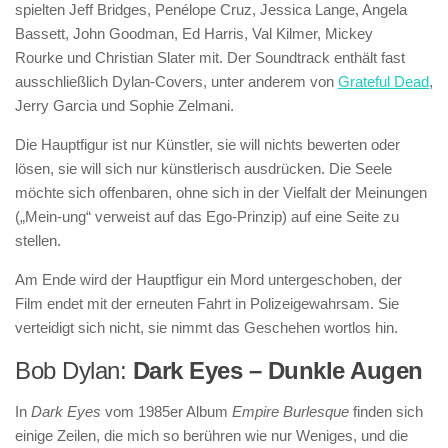
spielten Jeff Bridges, Penélope Cruz, Jessica Lange, Angela
Bassett, John Goodman, Ed Harris, Val Kilmer, Mickey
Rourke und Christian Slater mit. Der Soundtrack enthält fast
ausschließlich Dylan-Covers, unter anderem von
Grateful Dead
,
Jerry Garcia und Sophie Zelmani.
Die Hauptfigur ist nur Künstler, sie will nichts bewerten oder
lösen, sie will sich nur künstlerisch ausdrücken. Die Seele
möchte sich offenbaren, ohne sich in der Vielfalt der Meinungen
(„Mein-ung“ verweist auf das Ego-Prinzip) auf eine Seite zu
stellen.
Am Ende wird der Hauptfigur ein Mord untergeschoben, der
Film endet mit der erneuten Fahrt in Polizeigewahrsam. Sie
verteidigt sich nicht, sie nimmt das Geschehen wortlos hin.
Bob Dylan:
Dark Eyes – Dunkle Augen
In
Dark Eyes
vom 1985er Album
Empire Burlesque
finden sich
einige Zeilen, die mich so berühren wie nur Weniges, und die