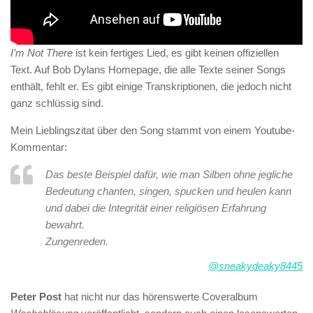
I’m Not There
ist kein fertiges Lied, es gibt keinen offiziellen
Text. Auf Bob Dylans Homepage, die alle Texte seiner Songs
enthält, fehlt er. Es gibt einige Transkriptionen, die jedoch nicht
ganz schlüssig sind.
Mein Lieblingszitat über den Song stammt von einem Youtube-
Kommentar:
Das beste Beispiel dafür, wie man Silben ohne jegliche
Bedeutung chanten, singen, spucken und heulen kann
und dabei die Integrität einer religiösen Erfahrung
bewahrt.
Zungenreden.
@sneakydeaky8445
Peter Post
hat nicht nur das hörenswerte Coveralbum