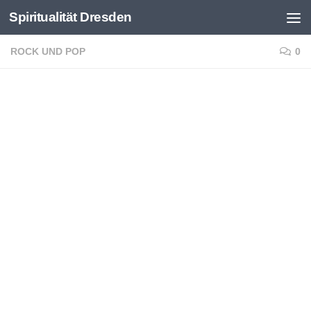
Spiritualität Dresden
Zum Inhalt springen
ROCK UND POP
0