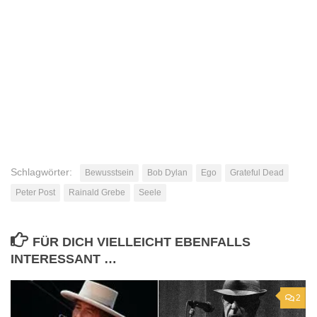
Schlagwörter:
Bewusstsein
Bob Dylan
Ego
Grateful Dead
Peter Post
Rainald Grebe
Seele
FÜR DICH VIELLEICHT EBENFALLS
INTERESSANT …
2