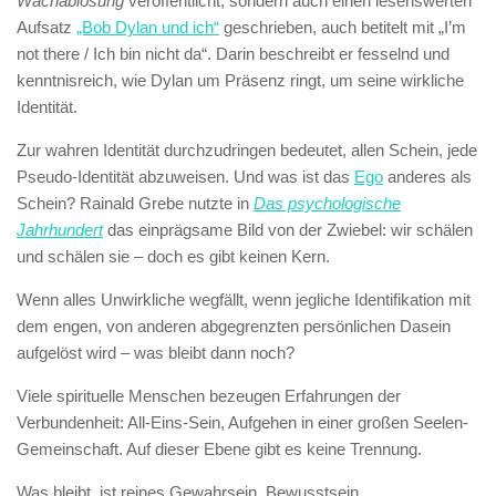
Wachablösung
veröffentlicht, sondern auch einen lesenswerten
Aufsatz
„Bob Dylan und ich“
geschrieben, auch betitelt mit „I’m
not there / Ich bin nicht da“. Darin beschreibt er fesselnd und
kenntnisreich, wie Dylan um Präsenz ringt, um seine wirkliche
Identität.
Zur wahren Identität durchzudringen bedeutet, allen Schein, jede
Pseudo-Identität abzuweisen. Und was ist das
Ego
anderes als
Schein? Rainald Grebe nutzte in
Das psychologische
Jahrhundert
das einprägsame Bild von der Zwiebel: wir schälen
und schälen sie – doch es gibt keinen Kern.
Wenn alles Unwirkliche wegfällt, wenn jegliche Identifikation mit
dem engen, von anderen abgegrenzten persönlichen Dasein
aufgelöst wird – was bleibt dann noch?
Viele spirituelle Menschen bezeugen Erfahrungen der
Verbundenheit: All-Eins-Sein, Aufgehen in einer großen Seelen-
Gemeinschaft. Auf dieser Ebene gibt es keine Trennung.
Was bleibt, ist reines Gewahrsein, Bewusstsein.