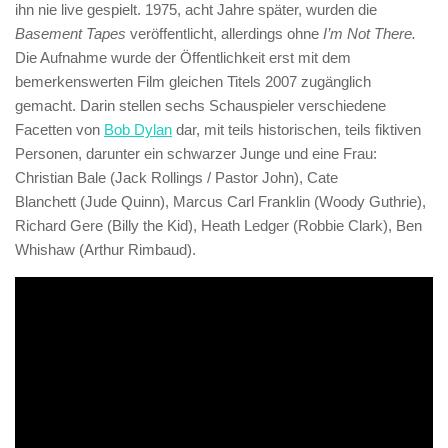
ihn nie live gespielt. 1975, acht Jahre später, wurden die
Basement Tapes
veröffentlicht, allerdings ohne
I’m Not There.
Die Aufnahme wurde der Öffentlichkeit erst mit dem
bemerkenswerten Film gleichen Titels 2007 zugänglich
gemacht. Darin stellen sechs Schauspieler verschiedene
Facetten von
Bob Dylan
dar, mit teils historischen, teils fiktiven
Personen, darunter ein schwarzer Junge und eine Frau:
Christian Bale (Jack Rollings / Pastor John), Cate
Blanchett (Jude Quinn), Marcus Carl Franklin (Woody Guthrie),
Richard Gere (Billy the Kid), Heath Ledger (Robbie Clark), Ben
Whishaw (Arthur Rimbaud).