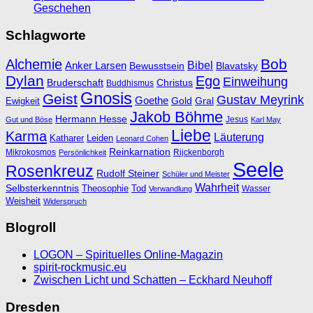
Geschehen
Schlagworte
Bob
Alchemie
Bibel
Anker Larsen
Bewusstsein
Blavatsky
Dylan
Ego
Einweihung
Bruderschaft
Christus
Buddhismus
Gnosis
Geist
Gustav Meyrink
Goethe
Ewigkeit
Gold
Gral
Jakob Böhme
Hermann Hesse
Jesus
Gut und Böse
Karl May
Liebe
Karma
Läuterung
Katharer
Leiden
Leonard Cohen
Reinkarnation
Mikrokosmos
Rijckenborgh
Persönlichkeit
Seele
Rosenkreuz
Rudolf Steiner
Schüler und Meister
Wahrheit
Selbsterkenntnis
Theosophie
Tod
Wasser
Verwandlung
Weisheit
Widerspruch
Blogroll
LOGON – Spirituelles Online-Magazin
spirit-rockmusic.eu
Zwischen Licht und Schatten – Eckhard Neuhoff
Dresden