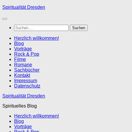
Zum
Spiritualität Dresden
Inhalt
springen
Suchen
nach:
Herzlich willkommen!
Blog
Vorträge
Rock & Pop
Filme
Romane
Sachbücher
Kontakt
Impressum
Datenschutz
Spiritualität Dresden
Spirituelles Blog
Herzlich willkommen!
Blog
Vorträge
Rock & Pop