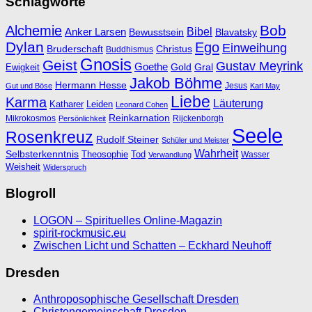
Schlagworte
Bob
Alchemie
Bibel
Anker Larsen
Bewusstsein
Blavatsky
Dylan
Ego
Einweihung
Bruderschaft
Christus
Buddhismus
Gnosis
Geist
Gustav Meyrink
Goethe
Ewigkeit
Gold
Gral
Jakob Böhme
Hermann Hesse
Jesus
Gut und Böse
Karl May
Liebe
Karma
Läuterung
Katharer
Leiden
Leonard Cohen
Reinkarnation
Mikrokosmos
Rijckenborgh
Persönlichkeit
Seele
Rosenkreuz
Rudolf Steiner
Schüler und Meister
Wahrheit
Selbsterkenntnis
Theosophie
Tod
Wasser
Verwandlung
Weisheit
Widerspruch
Blogroll
LOGON – Spirituelles Online-Magazin
spirit-rockmusic.eu
Zwischen Licht und Schatten – Eckhard Neuhoff
Dresden
Anthroposophische Gesellschaft Dresden
Christengemeinschaft Dresden