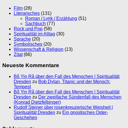
Film
(28)
Literarisches
(131)
Roman / Lyrik / Erzählung
(51)
Sachbuch
(77)
Rock und Pop
(58)
Spiritualität im Alltag
(30)
Sprache
(20)
Symbolisches
(20)
Wissenschaft & Religion
(13)
Zitat
(66)
Neueste Kommentare
Bô Yin Râ über den Fall des Menschen | Spiritualität
Dresden
zu
Bob Dylan, Titanic und der Mensch:
Tempest
Bô Yin Râ über den Fall des Menschen | Spiritualität
Dresden
zu
Der zweifache Sündenfall des Menschen
(Konrad Dietzfelbinger)
Rudolf Steiner über rosenkreuzerische Weisheit |
Spiritualität Dresden
zu
Ein gnostisches Oster-
Geschehen