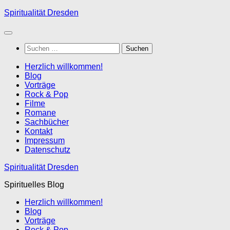
Zum
Spiritualität Dresden
Inhalt
springen
Suchen
nach:
Herzlich willkommen!
Blog
Vorträge
Rock & Pop
Filme
Romane
Sachbücher
Kontakt
Impressum
Datenschutz
Spiritualität Dresden
Spirituelles Blog
Herzlich willkommen!
Blog
Vorträge
Rock & Pop