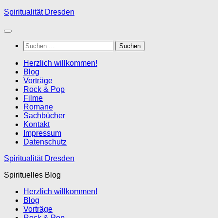
Zum
Spiritualität Dresden
Inhalt
springen
Suchen
nach:
Herzlich willkommen!
Blog
Vorträge
Rock & Pop
Filme
Romane
Sachbücher
Kontakt
Impressum
Datenschutz
Spiritualität Dresden
Spirituelles Blog
Herzlich willkommen!
Blog
Vorträge
Rock & Pop