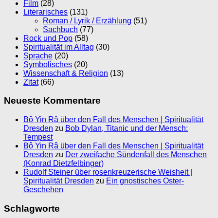
Film
(28)
Literarisches
(131)
Roman / Lyrik / Erzählung
(51)
Sachbuch
(77)
Rock und Pop
(58)
Spiritualität im Alltag
(30)
Sprache
(20)
Symbolisches
(20)
Wissenschaft & Religion
(13)
Zitat
(66)
Neueste Kommentare
Bô Yin Râ über den Fall des Menschen | Spiritualität
Dresden
zu
Bob Dylan, Titanic und der Mensch:
Tempest
Bô Yin Râ über den Fall des Menschen | Spiritualität
Dresden
zu
Der zweifache Sündenfall des Menschen
(Konrad Dietzfelbinger)
Rudolf Steiner über rosenkreuzerische Weisheit |
Spiritualität Dresden
zu
Ein gnostisches Oster-
Geschehen
Schlagworte