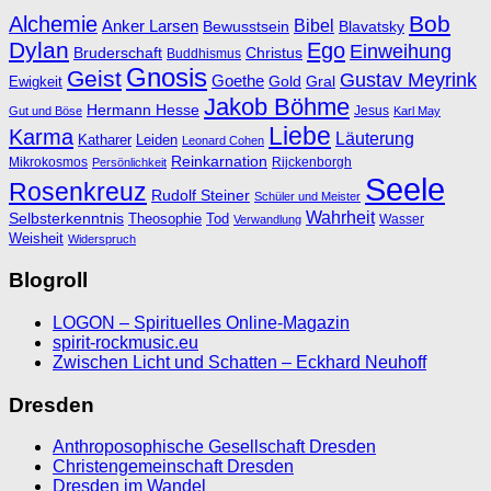
Bob
Alchemie
Bibel
Anker Larsen
Bewusstsein
Blavatsky
Dylan
Ego
Einweihung
Bruderschaft
Christus
Buddhismus
Gnosis
Geist
Gustav Meyrink
Goethe
Ewigkeit
Gold
Gral
Jakob Böhme
Hermann Hesse
Jesus
Gut und Böse
Karl May
Liebe
Karma
Läuterung
Katharer
Leiden
Leonard Cohen
Reinkarnation
Mikrokosmos
Rijckenborgh
Persönlichkeit
Seele
Rosenkreuz
Rudolf Steiner
Schüler und Meister
Wahrheit
Selbsterkenntnis
Theosophie
Tod
Wasser
Verwandlung
Weisheit
Widerspruch
Blogroll
LOGON – Spirituelles Online-Magazin
spirit-rockmusic.eu
Zwischen Licht und Schatten – Eckhard Neuhoff
Dresden
Anthroposophische Gesellschaft Dresden
Christengemeinschaft Dresden
Dresden im Wandel