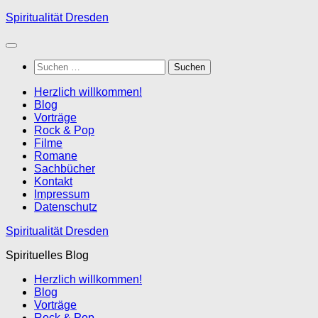
Zum
Spiritualität Dresden
Inhalt
springen
Suchen
nach:
Herzlich willkommen!
Blog
Vorträge
Rock & Pop
Filme
Romane
Sachbücher
Kontakt
Impressum
Datenschutz
Spiritualität Dresden
Spirituelles Blog
Herzlich willkommen!
Blog
Vorträge
Rock & Pop