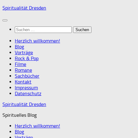
Zum
Spiritualität Dresden
Inhalt
springen
Suchen
nach:
Herzlich willkommen!
Blog
Vorträge
Rock & Pop
Filme
Romane
Sachbücher
Kontakt
Impressum
Datenschutz
Spiritualität Dresden
Spirituelles Blog
Herzlich willkommen!
Blog
Vorträge