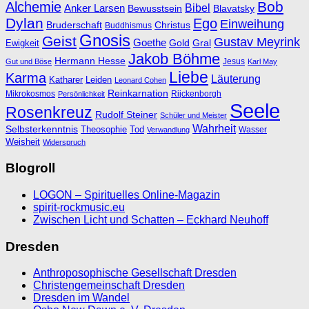
Bob
Alchemie
Bibel
Anker Larsen
Bewusstsein
Blavatsky
Dylan
Ego
Einweihung
Bruderschaft
Christus
Buddhismus
Gnosis
Geist
Gustav Meyrink
Goethe
Ewigkeit
Gold
Gral
Jakob Böhme
Hermann Hesse
Jesus
Gut und Böse
Karl May
Liebe
Karma
Läuterung
Katharer
Leiden
Leonard Cohen
Reinkarnation
Mikrokosmos
Rijckenborgh
Persönlichkeit
Seele
Rosenkreuz
Rudolf Steiner
Schüler und Meister
Wahrheit
Selbsterkenntnis
Theosophie
Tod
Wasser
Verwandlung
Weisheit
Widerspruch
Blogroll
LOGON – Spirituelles Online-Magazin
spirit-rockmusic.eu
Zwischen Licht und Schatten – Eckhard Neuhoff
Dresden
Anthroposophische Gesellschaft Dresden
Christengemeinschaft Dresden
Dresden im Wandel