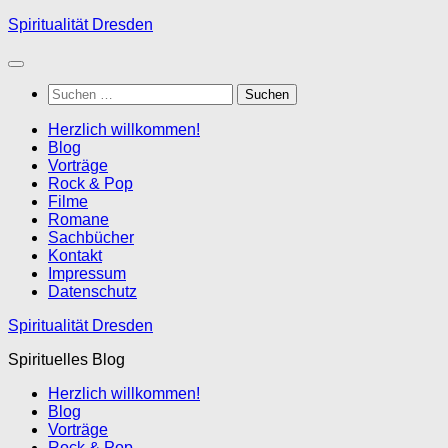
Zum
Spiritualität Dresden
Inhalt
springen
Suchen
nach:
Herzlich willkommen!
Blog
Vorträge
Rock & Pop
Filme
Romane
Sachbücher
Kontakt
Impressum
Datenschutz
Spiritualität Dresden
Spirituelles Blog
Herzlich willkommen!
Blog
Vorträge
Rock & Pop