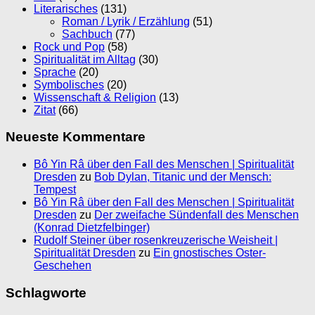
Literarisches
(131)
Roman / Lyrik / Erzählung
(51)
Sachbuch
(77)
Rock und Pop
(58)
Spiritualität im Alltag
(30)
Sprache
(20)
Symbolisches
(20)
Wissenschaft & Religion
(13)
Zitat
(66)
Neueste Kommentare
Bô Yin Râ über den Fall des Menschen | Spiritualität
Dresden
zu
Bob Dylan, Titanic und der Mensch:
Tempest
Bô Yin Râ über den Fall des Menschen | Spiritualität
Dresden
zu
Der zweifache Sündenfall des Menschen
(Konrad Dietzfelbinger)
Rudolf Steiner über rosenkreuzerische Weisheit |
Spiritualität Dresden
zu
Ein gnostisches Oster-
Geschehen
Schlagworte