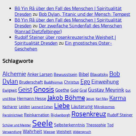
Bô Yin Râ über den Fall des Menschen | Spiritualität
Dresden
zu
Bob Dylan, Titanic und der Mensch: Tempest
Bô Yin Râ über den Fall des Menschen | Spiritualität
Dresden
zu
Der zweifache Sündenfall des Menschen
(Konrad Dietzfelbinger)
Rudolf Steiner über rosenkreuzerische Weisheit |
Spiritualität Dresden
zu
Ein gnostisches Oster-
Geschehen
Schlagworte
Bob
Alchemie
Bibel
Anker Larsen
Bewusstsein
Blavatsky
Dylan
Ego
Einweihung
Bruderschaft
Christus
Buddhismus
Gnosis
Geist
Gustav Meyrink
Goethe
Gold
Gral
Ewigkeit
Gut
Jakob Böhme
Karma
Hermann Hesse
Jesus
und Böse
Karl May
Liebe
Läuterung
Katharer
Leiden
Mikrokosmos
Leonard Cohen
Rosenkreuz
Reinkarnation
Rudolf Steiner
Rijckenborgh
Persönlichkeit
Seele
Selbsterkenntnis
Theosophie
Tod
Schüler und Meister
Wahrheit
Weisheit
Wasser
Verwandlung
Widerspruch