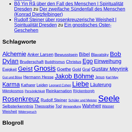
Bô Yin Râ über den Fall des Menschen | Spiritualität
Dresden
zu
Der zweifache Sündenfall des Menschen
(Konrad Dietzfelbinger)
Rudolf Steiner über rosenkreuzerische Weisheit |
Spiritualität Dresden
zu
Ein gnostisches Oster-
Geschehen
Schlagworte
Bob
Alchemie
Bibel
Anker Larsen
Bewusstsein
Blavatsky
Dylan
Ego
Einweihung
Bruderschaft
Christus
Buddhismus
Gnosis
Geist
Gustav Meyrink
Goethe
Ewigkeit
Gold
Gral
Jakob Böhme
Hermann Hesse
Jesus
Gut und Böse
Karl May
Liebe
Karma
Läuterung
Katharer
Leiden
Leonard Cohen
Reinkarnation
Mikrokosmos
Rijckenborgh
Persönlichkeit
Seele
Rosenkreuz
Rudolf Steiner
Schüler und Meister
Wahrheit
Selbsterkenntnis
Theosophie
Tod
Wasser
Verwandlung
Weisheit
Widerspruch
Blogroll