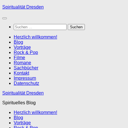
Zum
Spiritualität Dresden
Inhalt
springen
Suchen
nach:
Herzlich willkommen!
Blog
Vorträge
Rock & Pop
Filme
Romane
Sachbücher
Kontakt
Impressum
Datenschutz
Spiritualität Dresden
Spirituelles Blog
Herzlich willkommen!
Blog
Vorträge
Rock & Pop