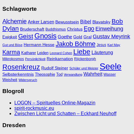
Schlagworte
Bob
Alchemie
Bibel
Anker Larsen
Bewusstsein
Blavatsky
Dylan
Ego
Einweihung
Bruderschaft
Christus
Buddhismus
Gnosis
Geist
Gustav Meyrink
Goethe
Ewigkeit
Gold
Gral
Jakob Böhme
Hermann Hesse
Jesus
Gut und Böse
Karl May
Liebe
Karma
Läuterung
Katharer
Leiden
Leonard Cohen
Reinkarnation
Mikrokosmos
Rijckenborgh
Persönlichkeit
Seele
Rosenkreuz
Rudolf Steiner
Schüler und Meister
Wahrheit
Selbsterkenntnis
Theosophie
Tod
Wasser
Verwandlung
Weisheit
Widerspruch
Blogroll
LOGON – Spirituelles Online-Magazin
spirit-rockmusic.eu
Zwischen Licht und Schatten – Eckhard Neuhoff
Dresden