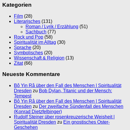
Kategorien
Film
(28)
Literarisches
(131)
Roman / Lyrik / Erzählung
(51)
Sachbuch
(77)
Rock und Pop
(58)
Spiritualität im Alltag
(30)
Sprache
(20)
Symbolisches
(20)
Wissenschaft & Religion
(13)
Zitat
(66)
Neueste Kommentare
Bô Yin Râ über den Fall des Menschen | Spiritualität
Dresden
zu
Bob Dylan, Titanic und der Mensch:
Tempest
Bô Yin Râ über den Fall des Menschen | Spiritualität
Dresden
zu
Der zweifache Sündenfall des Menschen
(Konrad Dietzfelbinger)
Rudolf Steiner über rosenkreuzerische Weisheit |
Spiritualität Dresden
zu
Ein gnostisches Oster-
Geschehen