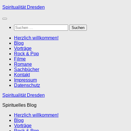
Zum
Spiritualität Dresden
Inhalt
springen
Suchen
nach:
Herzlich willkommen!
Blog
Vorträge
Rock & Pop
Filme
Romane
Sachbücher
Kontakt
Impressum
Datenschutz
Spiritualität Dresden
Spirituelles Blog
Herzlich willkommen!
Blog
Vorträge
Rock & Pop