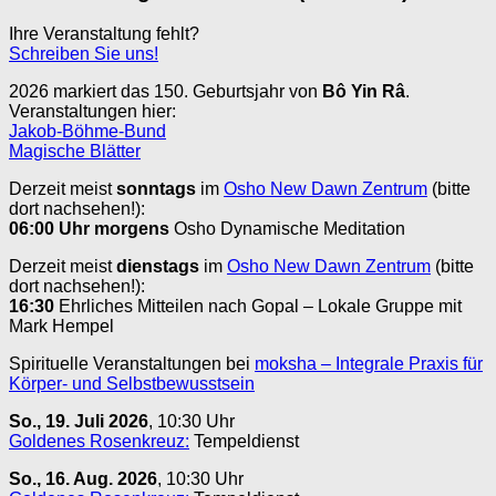
Ihre Veranstaltung fehlt?
Schreiben Sie uns!
2026 markiert das 150. Geburtsjahr von
Bô Yin Râ
.
Veranstaltungen hier:
Jakob-Böhme-Bund
Magische Blätter
Derzeit meist
sonntags
im
Osho New Dawn Zentrum
(bitte
dort nachsehen!):
06:00 Uhr
morgens
Osho Dynamische Meditation
Derzeit meist
dienstags
im
Osho New Dawn Zentrum
(bitte
dort nachsehen!):
16:30
Ehrliches Mitteilen nach Gopal – Lokale Gruppe mit
Mark Hempel
Spirituelle Veranstaltungen bei
moksha – Integrale Praxis für
Körper- und Selbstbewusstsein
So., 19. Juli 2026
, 10:30 Uhr
Goldenes Rosenkreuz:
Tempeldienst
So., 16. Aug. 2026
, 10:30 Uhr