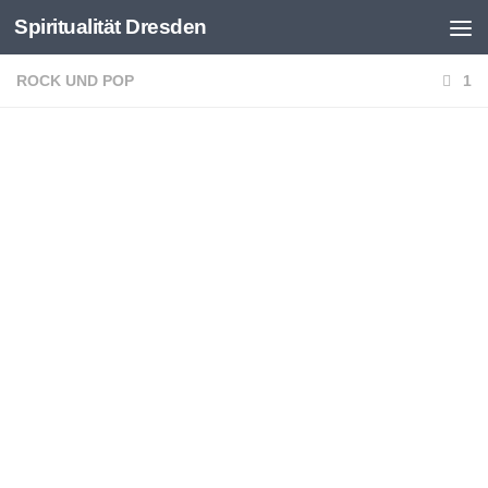
Spiritualität Dresden
Zum Inhalt springen
ROCK UND POP
1