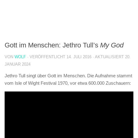
Gott im Menschen: Jethro Tull’s
My God
VON
WOLF
· VERÖFFENTLICHT
14. JULI 2016
· AKTUALISIERT
20.
JANUAR 2024
Jethro Tull singt über Gott im Menschen. Die Aufnahme stammt
vom Isle of Wight Festival 1970, vor etwa 600.000 Zuschauern: