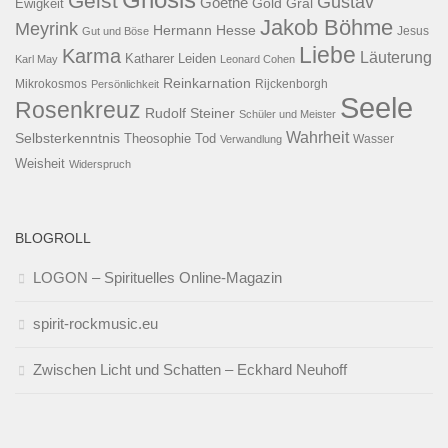
Geist
Gustav
Goethe
Ewigkeit
Gold
Gral
Jakob Böhme
Meyrink
Hermann Hesse
Jesus
Gut und Böse
Liebe
Karma
Läuterung
Katharer
Leiden
Karl May
Leonard Cohen
Reinkarnation
Mikrokosmos
Rijckenborgh
Persönlichkeit
Seele
Rosenkreuz
Rudolf Steiner
Schüler und Meister
Wahrheit
Selbsterkenntnis
Theosophie
Tod
Wasser
Verwandlung
Weisheit
Widerspruch
BLOGROLL
LOGON – Spirituelles Online-Magazin
spirit-rockmusic.eu
Zwischen Licht und Schatten – Eckhard Neuhoff