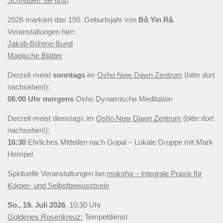
Schreiben Sie uns!
2026 markiert das 150. Geburtsjahr von
Bô Yin Râ
.
Veranstaltungen hier:
Jakob-Böhme-Bund
Magische Blätter
Derzeit meist
sonntags
im
Osho New Dawn Zentrum
(bitte dort
nachsehen!):
06:00 Uhr
morgens
Osho Dynamische Meditation
Derzeit meist
dienstags
im
Osho New Dawn Zentrum
(bitte dort
nachsehen!):
16:30
Ehrliches Mitteilen nach Gopal – Lokale Gruppe mit Mark
Hempel
Spirituelle Veranstaltungen bei
moksha – Integrale Praxis für
Körper- und Selbstbewusstsein
So., 19. Juli 2026
, 10:30 Uhr
Goldenes Rosenkreuz:
Tempeldienst