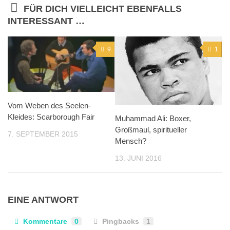
FÜR DICH VIELLEICHT EBENFALLS
INTERESSANT …
9
1
Vom Weben des Seelen-
Kleides: Scarborough Fair
Muhammad Ali: Boxer,
Großmaul, spiritueller
7. SEPTEMBER 2015
Mensch?
13. JUNI 2016
EINE ANTWORT
Kommentare
0
Pingbacks
1