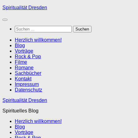
Zum
Spiritualität Dresden
Inhalt
springen
Suchen
nach:
Herzlich willkommen!
Blog
Vorträge
Rock & Pop
Filme
Romane
Sachbücher
Kontakt
Impressum
Datenschutz
Spiritualität Dresden
Spirituelles Blog
Herzlich willkommen!
Blog
Vorträge
Rock & Pop