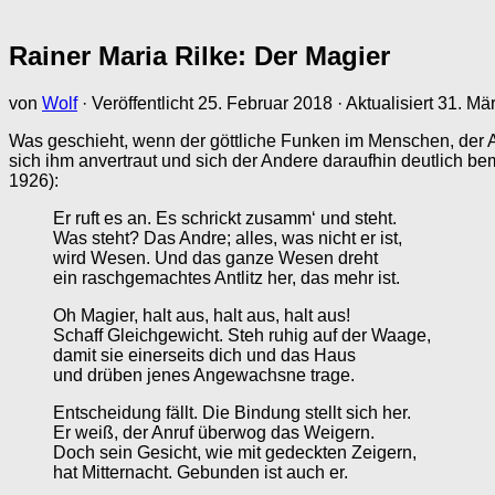
Rainer Maria Rilke: Der Magier
von
Wolf
· Veröffentlicht
25. Februar 2018
· Aktualisiert
31. Mä
Was geschieht, wenn der göttliche Funken im Menschen, der 
sich ihm anvertraut und sich der Andere daraufhin deutlich b
1926):
Er ruft es an. Es schrickt zusamm‘ und steht.
Was steht? Das Andre; alles, was nicht er ist,
wird Wesen. Und das ganze Wesen dreht
ein raschgemachtes Antlitz her, das mehr ist.
Oh Magier, halt aus, halt aus, halt aus!
Schaff Gleichgewicht. Steh ruhig auf der Waage,
damit sie einerseits dich und das Haus
und drüben jenes Angewachsne trage.
Entscheidung fällt. Die Bindung stellt sich her.
Er weiß, der Anruf überwog das Weigern.
Doch sein Gesicht, wie mit gedeckten Zeigern,
hat Mitternacht. Gebunden ist auch er.