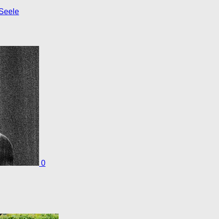
Seele
0