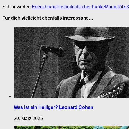
Schlagwörter:
Erleuchtung
Freiheit
göttlicher Funke
Magie
Rilke
Für dich vielleicht ebenfalls interessant …
Was ist ein Heiliger? Leonard Cohen
20. März 2025