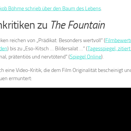
akob Böhme schrieb über den Baum des Lebens
.
mkritiken zu
The Fountain
tiken reichen von „Prädikat: Besonders wertvoll“ (
Filmbewert
den
) bis zu „Eso-Kitsch … Bildersalat …“ (
Tagesspiegel, zitier
nal, prätentiös und nervtötend“ (
Spiegel Online
).
ch eine Video-Kritik, die dem Film Originalität bescheinigt 
uen ermuntert: