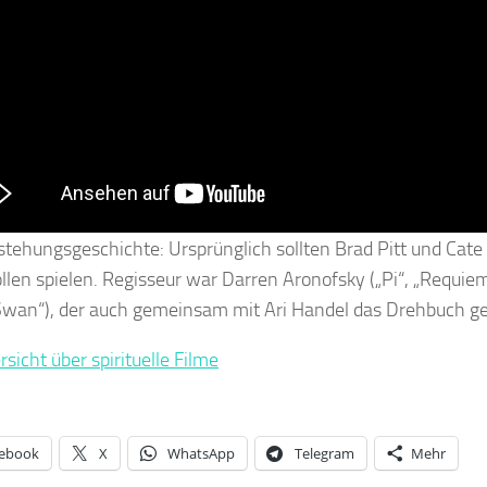
stehungsgeschichte: Ursprünglich sollten Brad Pitt und Cate
llen spielen. Regisseur war Darren Aronofsky („Pi“, „Requie
Swan“), der auch gemeinsam mit Ari Handel das Drehbuch ge
sicht über spirituelle Filme
ebook
X
WhatsApp
Telegram
Mehr