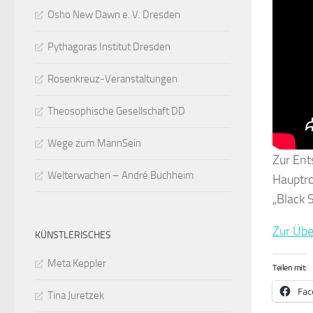
Osho New Dawn e. V. Dresden
Pythagoras Institut Dresden
Rosenkreuz-Veranstaltungen
Theosophische Gesellschaft DD
Wege zum MannSein
Zur Ent
Welterwachen – André Buchheim
Hauptro
„Black 
Zur Über
KÜNSTLERISCHES
Meta Keppler
Teilen mit:
Fac
Tina Juretzek