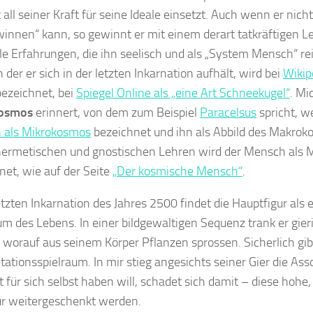
 all seiner Kraft für seine Ideale einsetzt. Auch wenn er nicht
winnen“ kann, so gewinnt er mit einem derart tatkräftigen 
le Erfahrungen, die ihn seelisch und als „System Mensch“ rei
n der er sich in der letzten Inkarnation aufhält, wird bei
Wikip
ezeichnet, bei
Spiegel Online als „eine Art Schneekugel“
. Mi
osmos
erinnert, von dem zum Beispiel
Paracelsus
spricht, w
 als Mikrokosmos
bezeichnet und ihn als Abbild des Makrok
hermetischen und gnostischen Lehren wird der Mensch als
net, wie auf der Seite
„Der kosmische Mensch“
.
letzten Inkarnation des Jahres 2500 findet die Hauptfigur als
m des Lebens. In einer bildgewaltigen Sequenz trank er gi
 worauf aus seinem Körper Pflanzen sprossen. Sicherlich gibt
etationsspielraum. In mir stieg angesichts seiner Gier die Ass
t für sich selbst haben will, schadet sich damit – diese hohe,
r weitergeschenkt werden.