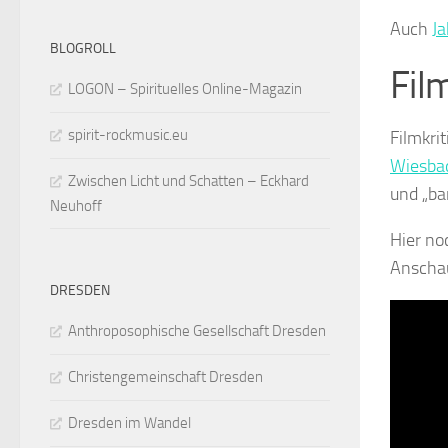
Auch
J
BLOGROLL
Fil
LOGON – Spirituelles Online-Magazin
spirit-rockmusic.eu
Filmkri
Wiesba
Zwischen Licht und Schatten – Eckhard
und „ba
Neuhoff
Hier no
Anscha
DRESDEN
Anthroposophische Gesellschaft Dresden
Christengemeinschaft Dresden
Dresden im Wandel