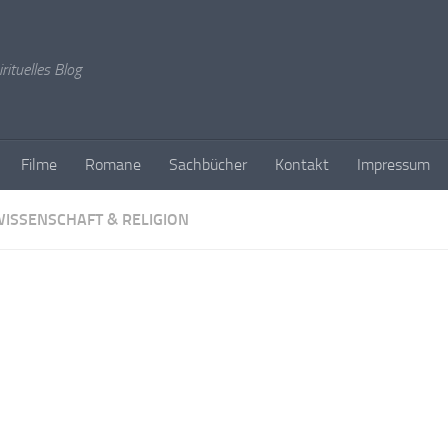
rituelles Blog
Filme
Romane
Sachbücher
Kontakt
Impressum
ISSENSCHAFT & RELIGION