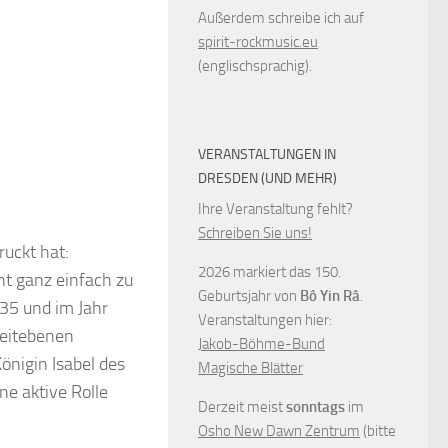
Außerdem schreibe ich auf
spirit-rockmusic.eu
(englischsprachig).
VERANSTALTUNGEN IN
DRESDEN (UND MEHR)
Ihre Veranstaltung fehlt?
Schreiben Sie uns!
ruckt hat:
2026 markiert das 150.
ht ganz einfach zu
Geburtsjahr von
Bô Yin Râ
.
035 und im Jahr
Veranstaltungen hier:
 Zeitebenen
Jakob-Böhme-Bund
önigin Isabel des
Magische Blätter
ne aktive Rolle
Derzeit meist
sonntags
im
Osho New Dawn Zentrum
(bitte