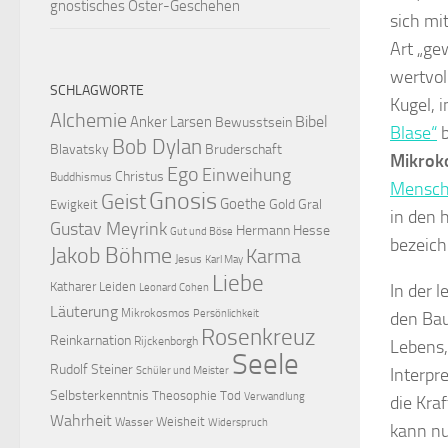
gnostisches Oster-Geschehen
sich mit
Art „ge
wertvol
SCHLAGWORTE
Kugel, i
Alchemie
Bibel
Anker Larsen
Bewusstsein
Blase“
b
Bob Dylan
Blavatsky
Bruderschaft
Mikrok
Ego
Einweihung
Christus
Buddhismus
Mensch
Gnosis
Geist
Goethe
Gold
Gral
Ewigkeit
in den 
Gustav Meyrink
Hermann Hesse
Gut und Böse
bezeich
Jakob Böhme
Karma
Jesus
Karl May
Liebe
Katharer
Leiden
In der 
Leonard Cohen
Läuterung
Mikrokosmos
Persönlichkeit
den Bau
Rosenkreuz
Reinkarnation
Rijckenborgh
Lebens,
Seele
Rudolf Steiner
Schüler und Meister
Interpr
Selbsterkenntnis
Theosophie
Tod
Verwandlung
die Kraf
Wahrheit
Weisheit
Wasser
Widerspruch
kann nu