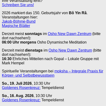
Ihre Veranstaltung fehlt?
Schreiben Sie uns!
2026 markiert das 150. Geburtsjahr von
Bô Yin Râ
.
Veranstaltungen hier:
Jakob-Böhme-Bund
Magische Blätter
Derzeit meist
sonntags
im
Osho New Dawn Zentrum
(bitte
dort nachsehen!):
06:00 Uhr
morgens
Osho Dynamische Meditation
Derzeit meist
dienstags
im
Osho New Dawn Zentrum
(bitte
dort nachsehen!):
16:30
Ehrliches Mitteilen nach Gopal – Lokale Gruppe mit
Mark Hempel
Spirituelle Veranstaltungen bei
moksha – Integrale Praxis für
Körper- und Selbstbewusstsein
So., 19. Juli 2026
, 10:30 Uhr
Goldenes Rosenkreuz:
Tempeldienst
So., 16. Aug. 2026
, 10:30 Uhr
Goldenes Rosenkreuz:
Tempeldienst