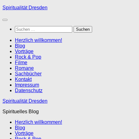
Zum
Spiritualität Dresden
Inhalt
springen
Suchen
nach:
Herzlich willkommen!
Blog
Vorträge
Rock & Pop
Filme
Romane
Sachbücher
Kontakt
Impressum
Datenschutz
Spiritualität Dresden
Spirituelles Blog
Herzlich willkommen!
Blog
Vorträge
Rock & Pop