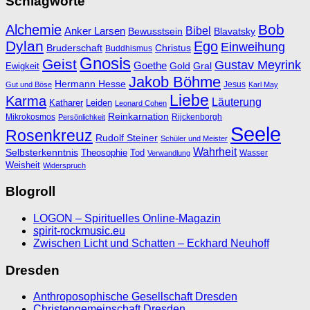
Schlagworte
Bob
Alchemie
Bibel
Anker Larsen
Bewusstsein
Blavatsky
Dylan
Ego
Einweihung
Bruderschaft
Christus
Buddhismus
Gnosis
Geist
Gustav Meyrink
Goethe
Ewigkeit
Gold
Gral
Jakob Böhme
Hermann Hesse
Jesus
Gut und Böse
Karl May
Liebe
Karma
Läuterung
Katharer
Leiden
Leonard Cohen
Reinkarnation
Mikrokosmos
Rijckenborgh
Persönlichkeit
Seele
Rosenkreuz
Rudolf Steiner
Schüler und Meister
Wahrheit
Selbsterkenntnis
Theosophie
Tod
Wasser
Verwandlung
Weisheit
Widerspruch
Blogroll
LOGON – Spirituelles Online-Magazin
spirit-rockmusic.eu
Zwischen Licht und Schatten – Eckhard Neuhoff
Dresden
Anthroposophische Gesellschaft Dresden
Christengemeinschaft Dresden