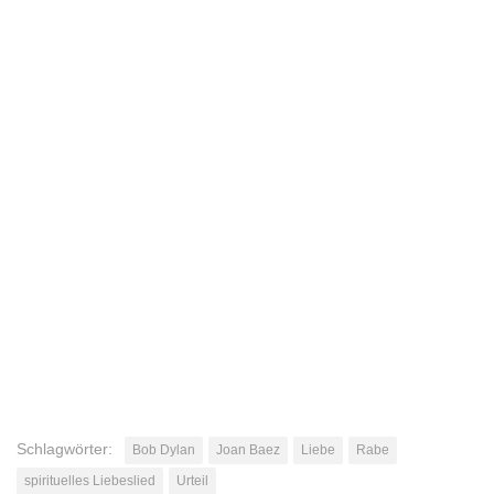
Schlagwörter:
Bob Dylan
Joan Baez
Liebe
Rabe
spirituelles Liebeslied
Urteil