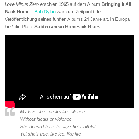
Love Minus Zero
erschien 1965 auf dem Album
Bringing It All
Back Home
–
Bob Dylan
war zum Zeitpunkt der
Veröffentlichung seines fünften Albums 24 Jahre alt. In Europa
hieß die Platte
Subterranean Homesick Blues
.
My love she speaks like silence
Without ideals or violence
She doesn’t have to say she’s faithful
Yet she’s true, like ice, like fire