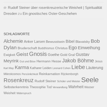
Rudolf Steiner über rosenkreuzerische Weisheit | Spiritualität
Dresden
zu
Ein gnostisches Oster-Geschehen
SCHLAGWORTE
Bob
Alchemie
Bibel
Anker Larsen
Bewusstsein
Blavatsky
Dylan
Ego
Einweihung
Bruderschaft
Christus
Buddhismus
Gnosis
Geist
Gustav
Goethe
Ewigkeit
Gold
Gral
Jakob Böhme
Meyrink
Hermann Hesse
Jesus
Gut und Böse
Liebe
Karma
Läuterung
Katharer
Leiden
Karl May
Leonard Cohen
Reinkarnation
Mikrokosmos
Rijckenborgh
Persönlichkeit
Seele
Rosenkreuz
Rudolf Steiner
Schüler und Meister
Wahrheit
Selbsterkenntnis
Theosophie
Tod
Wasser
Verwandlung
Weisheit
Widerspruch