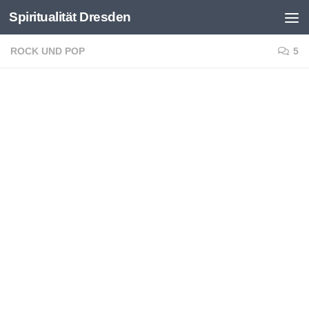
Spiritualität Dresden
Zum Inhalt springen
ROCK UND POP
5