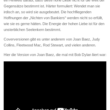
ein Hinweis darauf, dass diese hohe Liebe nicht für die Welt der
Gegensätze bestimmt ist. Härter formuliert: Wendet man sie
irdisch an, so wird sie ausgebeutet. Die hochfliegenden
Hoffnungen der „Nichten von Bankiers“ werden nicht so erfüllt,
wie sie es gerne hätten. Die Energie der hohen Liebe ist für den
unsterblichen Seelenkern bestimmt.
Coverversionen gibt es unter anderem von Joan Baez, Judy
Collins, Fleetwood Mac, Rod Stewart, und vielen anderen.
Hier die Version von Joan Baez, die mal mit Bob Dylan liiert war: