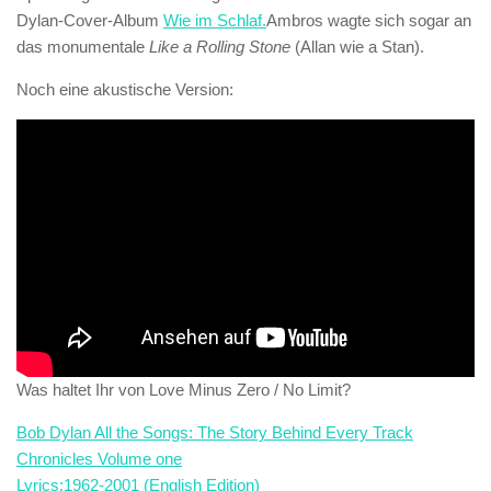
Dylan-Cover-Album
Wie im Schlaf.
Ambros wagte sich sogar an
das monumentale
Like a Rolling Stone
(Allan wie a Stan).
Noch eine akustische Version:
Was haltet Ihr von Love Minus Zero / No Limit?
Bob Dylan All the Songs: The Story Behind Every Track
Chronicles Volume one
Lyrics:1962-2001 (English Edition)