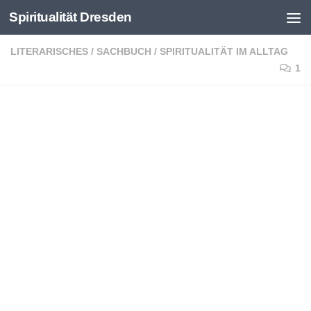
Spiritualität Dresden
Zum Inhalt springen
LITERARISCHES
/
SACHBUCH
/
SPIRITUALITÄT IM ALLTAG
1