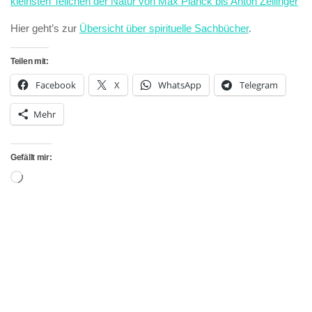
kleinsten Teilchen der Natur von Max Planck bis Anton Zeilinger
Hier geht’s zur
Übersicht über spirituelle Sachbücher
.
Teilen mit:
Facebook
X
WhatsApp
Telegram
Mehr
Gefällt mir:
Wird
geladen …