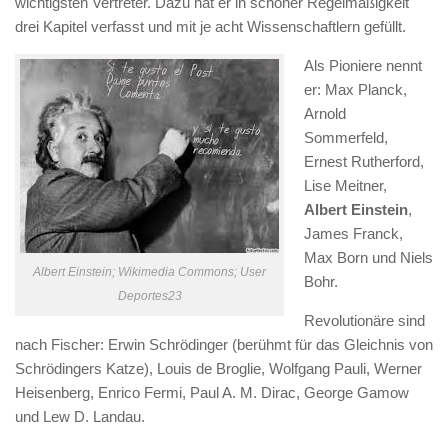
wichtigsten Vertreter. Dazu hat er in schöner Regelmäßigkeit
drei Kapitel verfasst und mit je acht Wissenschaftlern gefüllt.
Als Pioniere nennt
er: Max Planck,
Arnold
Sommerfeld,
Ernest Rutherford,
Lise Meitner,
Albert Einstein
,
James Franck,
Max Born und Niels
Albert Einstein; Wikimedia Commons; User
Bohr.
Deportes23
Revolutionäre sind
nach Fischer: Erwin Schrödinger (berühmt für das Gleichnis von
Schrödingers Katze), Louis de Broglie, Wolfgang Pauli, Werner
Heisenberg, Enrico Fermi, Paul A. M. Dirac, George Gamow
und Lew D. Landau.