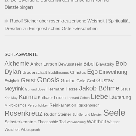
Dietzfelbinger)
Rudolf Steiner über rosenkreuzerische Weisheit | Spiritualität
Dresden
zu
Ein gnostisches Oster-Geschehen
SCHLAGWORTE
Bob
Alchemie
Bibel
Anker Larsen
Bewusstsein
Blavatsky
Dylan
Ego
Einweihung
Bruderschaft
Christus
Buddhismus
Gnosis
Geist
Gustav
Goethe
Ewigkeit
Gold
Gral
Jakob Böhme
Meyrink
Hermann Hesse
Jesus
Gut und Böse
Liebe
Karma
Läuterung
Katharer
Leiden
Karl May
Leonard Cohen
Reinkarnation
Mikrokosmos
Rijckenborgh
Persönlichkeit
Seele
Rosenkreuz
Rudolf Steiner
Schüler und Meister
Wahrheit
Selbsterkenntnis
Theosophie
Tod
Wasser
Verwandlung
Weisheit
Widerspruch