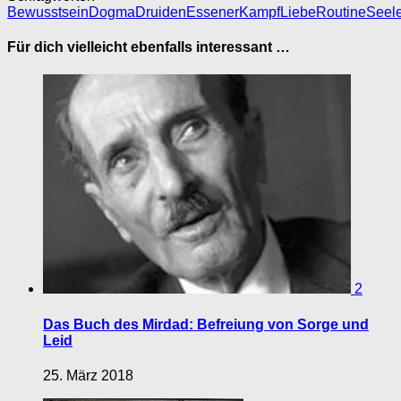
Bewusstsein
Dogma
Druiden
Essener
Kampf
Liebe
Routine
Seel
Für dich vielleicht ebenfalls interessant …
2
Das Buch des Mirdad: Befreiung von Sorge und
Leid
25. März 2018