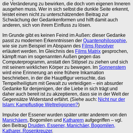
die Veränderung zu bewirken, die doch vom eigenen Inneren
ausgehen muss. Wer in sich selbst die dunkle Seite erkennt,
leistet einen nicht zu unterschätzenden Beitrag zur
Schwächung der Gedankenformen und hilft damit auch
anderen, sich von ihrem Einfluss zu lösen.
Im Grunde gibt es keinen Feind im Außen: dieser Gedanke
passt zu modernen Erkenntnissen der
Quantenphilosophie
,
wie sie zum Beispiel im Abspann des
Films Revolver
erläutert werden. Im Gleichnis des
Films Matrix
gesprochen,
kämpft man im sogenannten Außen gegen das
Computerprogramm, anstatt den Stöpsel zu ziehen und sich
mit seinem wirklichen Körper zu bewegen. Im
Sonnenstern
wird eine Erinnerung an eine frühere Inkarnation
beschrieben, in der die Hauptfigur versuchte, das
Tempelheiligtum mit Gewalt zu verteidigen – ein absurder
Gedanke für denjenigen, der die Liebe in sich trägt und
daher auch bereit ist zu akzeptieren, dass sie in der Welt der
Gegensätze Widerstand erfährt. (Siehe auch:
Nicht nur der
Islam: Kampflustige Weltreligionen?
)
Impulse der Essener wurden später unter anderem von den
Manichäern
, Bogomilen und
Katharern
aufgegriffen – vgl.
den Beitrag
Druiden, Essener, Manichäer, Bogomilen,
Katharer, Rosenkreuzer
.