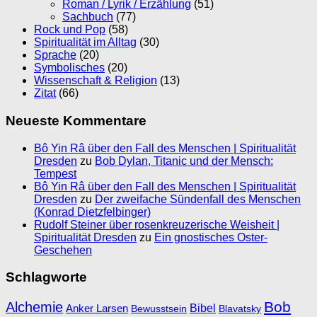
Roman / Lyrik / Erzählung
(51)
Sachbuch
(77)
Rock und Pop
(58)
Spiritualität im Alltag
(30)
Sprache
(20)
Symbolisches
(20)
Wissenschaft & Religion
(13)
Zitat
(66)
Neueste Kommentare
Bô Yin Râ über den Fall des Menschen | Spiritualität
Dresden
zu
Bob Dylan, Titanic und der Mensch:
Tempest
Bô Yin Râ über den Fall des Menschen | Spiritualität
Dresden
zu
Der zweifache Sündenfall des Menschen
(Konrad Dietzfelbinger)
Rudolf Steiner über rosenkreuzerische Weisheit |
Spiritualität Dresden
zu
Ein gnostisches Oster-
Geschehen
Schlagworte
Bob
Alchemie
Bibel
Anker Larsen
Bewusstsein
Blavatsky