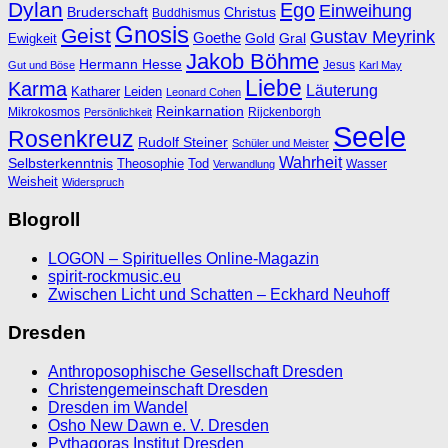
Dylan
Ego
Einweihung
Bruderschaft
Christus
Buddhismus
Gnosis
Geist
Gustav Meyrink
Goethe
Ewigkeit
Gold
Gral
Jakob Böhme
Hermann Hesse
Jesus
Gut und Böse
Karl May
Liebe
Karma
Läuterung
Katharer
Leiden
Leonard Cohen
Reinkarnation
Mikrokosmos
Rijckenborgh
Persönlichkeit
Seele
Rosenkreuz
Rudolf Steiner
Schüler und Meister
Wahrheit
Selbsterkenntnis
Theosophie
Tod
Wasser
Verwandlung
Weisheit
Widerspruch
Blogroll
LOGON – Spirituelles Online-Magazin
spirit-rockmusic.eu
Zwischen Licht und Schatten – Eckhard Neuhoff
Dresden
Anthroposophische Gesellschaft Dresden
Christengemeinschaft Dresden
Dresden im Wandel
Osho New Dawn e. V. Dresden
Pythagoras Institut Dresden