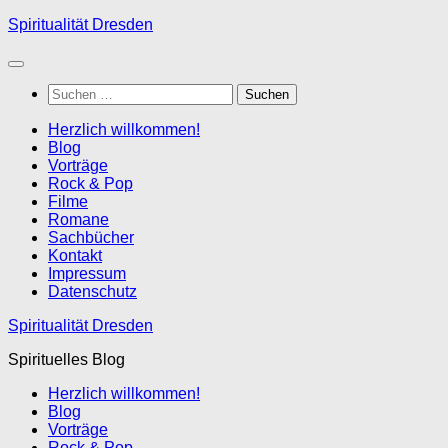
Zum
Spiritualität Dresden
Inhalt
springen
Suchen
nach:
Herzlich willkommen!
Blog
Vorträge
Rock & Pop
Filme
Romane
Sachbücher
Kontakt
Impressum
Datenschutz
Spiritualität Dresden
Spirituelles Blog
Herzlich willkommen!
Blog
Vorträge
Rock & Pop