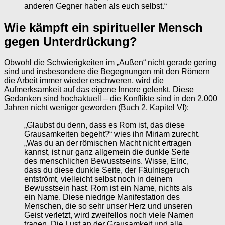
anderen Gegner haben als euch selbst.“
Wie kämpft ein spiritueller Mensch
gegen Unterdrückung?
Obwohl die Schwierigkeiten im „Außen“ nicht gerade gering
sind und insbesondere die Begegnungen mit den Römern
die Arbeit immer wieder erschweren, wird die
Aufmerksamkeit auf das eigene Innere gelenkt. Diese
Gedanken sind hochaktuell – die Konflikte sind in den 2.000
Jahren nicht weniger geworden (Buch 2, Kapitel VI):
„Glaubst du denn, dass es Rom ist, das diese
Grausamkeiten begeht?“ wies ihn Miriam zurecht.
„Was du an der römischen Macht nicht ertragen
kannst, ist nur ganz allgemein die dunkle Seite
des menschlichen Bewusstseins. Wisse, Elric,
dass du diese dunkle Seite, der Fäulnisgeruch
entströmt, vielleicht selbst noch in deinem
Bewusstsein hast. Rom ist ein Name, nichts als
ein Name. Diese niedrige Manifestation des
Menschen, die so sehr unser Herz und unseren
Geist verletzt, wird zweifellos noch viele Namen
tragen. Die Lust an der Grausamkeit und alle